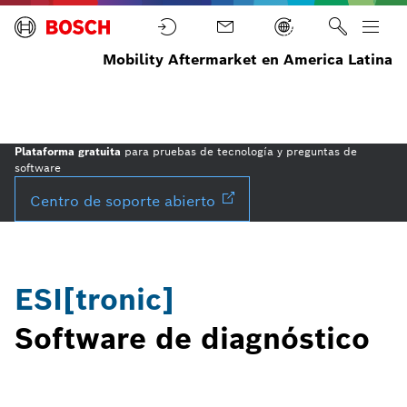
Mobility Aftermarket en America Latina
Software
Homepage
Equipos
Diagnóstico
ESI[trónic]
ESI[tronic]
ECU
Plataforma gratuita
para pruebas de tecnología y preguntas de
software
Centro de soporte
abierto
ESI[tronic]
Software de diagnóstico