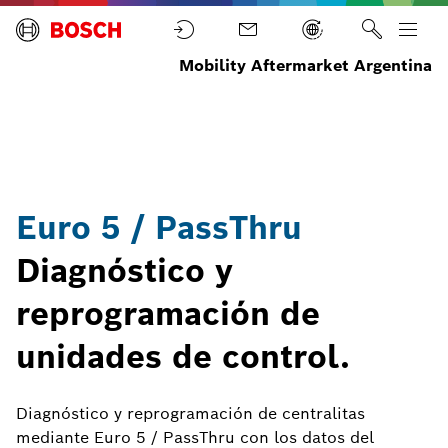
Mobility Aftermarket Argentina
ECU
ECU
Herramientas
Inicio
Equipamiento
Euro 5 /
Diagnóstico
de
PassThru
diágnostico
Euro 5 / PassThru
Diagnóstico y
reprogramación de
unidades de control.
Diagnóstico y reprogramación de centralitas
mediante Euro 5 / PassThru con los datos del